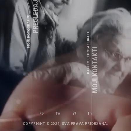
PREGLEDAJTE ALBUME
++387 63 820 370
MOJE FOTOGRAFIJE
bazik1966@gmail.com
Fb
Tw
Yt
In
KAKO ME KONTAKTIRATI
MOJI KONTAKTI
UNCATEGORIZED
BEZ KATEGORIJE
Fb
Tw
Yt
In
COPYRIGHT © 2022. SVA PRAVA PRIDRŽANA.